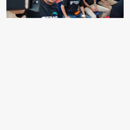
Simplicidade
É a nossa essência. Somos práticos, 
descomplicados e humildes.
 Ver vagas disponíveis
Diversidade