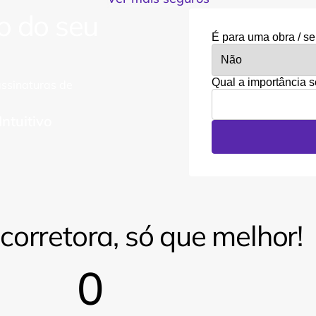
o do seu 
Processos Judicia
Seguro garantia para garan
É para uma obra / se
públicos ou privados.
Qual a importância 
ssinaturas de 
Intuitivo
orretora, só que melhor!
0