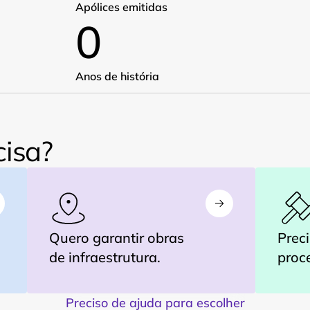
Apólices emitidas
0
Anos de história
cisa?
Quero garantir obras 
Preci
de infraestrutura.
proce
Preciso de ajuda para escolher